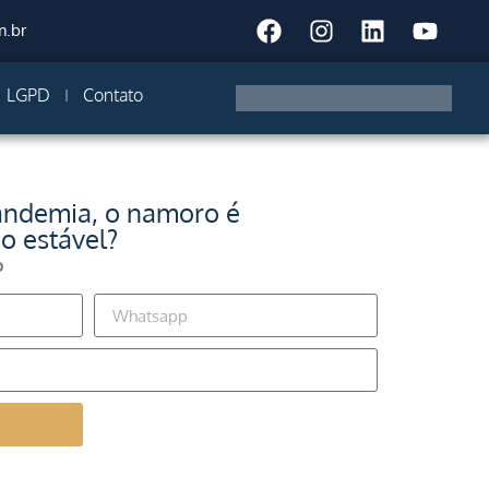
m.br
LGPD
Contato
ndemia, o namoro é
o estável?
o