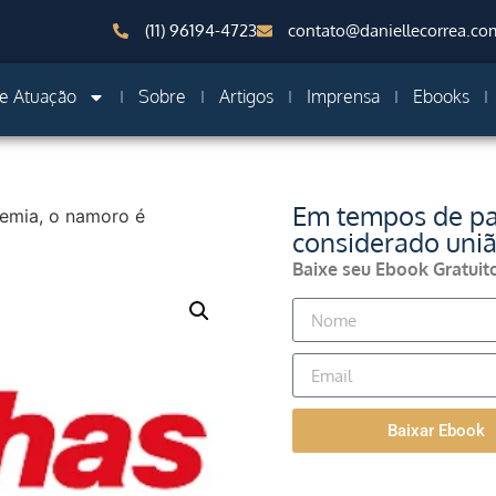
(11) 96194-4723
contato@daniellecorrea.co
e Atuação
Sobre
Artigos
Imprensa
Ebooks
Em tempos de pa
emia, o namoro é
considerado uniã
Baixe seu Ebook Gratuit
Baixar Ebook