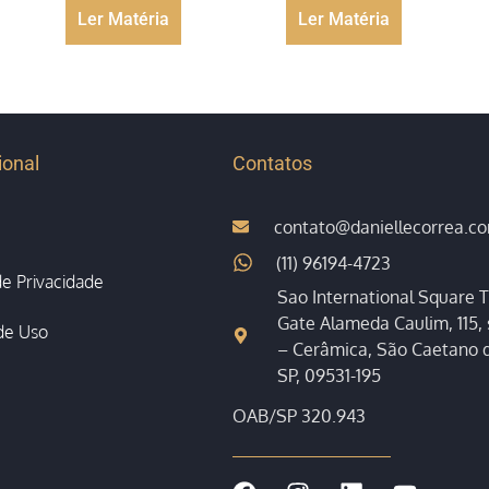
Ler Matéria
Ler Matéria
ional
Contatos
contato@daniellecorrea.c
(11) 96194-4723
 de Privacidade
Sao International Square T
Gate Alameda Caulim, 115, 
de Uso
– Cerâmica, São Caetano d
SP, 09531-195
OAB/SP 320.943