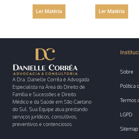
Ler Matéria
Ler Matéria
Instituc
Sobre
A Dra. Danielle Corrêa é Advogada
Política
Especialista na Área do Direito de
Família e Sucessões e Direito
Termos 
Médico e da Saúde em São Caetano
do Sul. Sua Equipe atua prestando
LGPD
serviços jurídicos, consultivos,
preventivos e contenciosos.
Sitemap