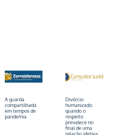
A guarda
Divórcio
compartilhada
humanizado:
em tempos de
quando o
pandemia
respeito
prevalece no
final de uma
relação afetiva