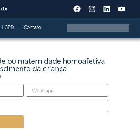
m.br
LGPD
Contato
de ou maternidade homoafetiva
ascimento da criança
o