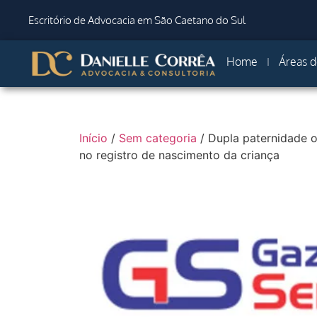
Escritório de Advocacia em São Caetano do Sul
Home
Áreas d
Início
/
Sem categoria
/ Dupla paternidade 
no registro de nascimento da criança