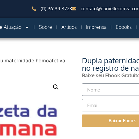
(11) 96194-4723
contato@daniellecorrea.co
e Atuação
Sobre
Artigos
Imprensa
Ebooks
Dupla paternida
ou maternidade homoafetiva
no registro de n
Baixe seu Ebook Gratuit
Baixar Ebook