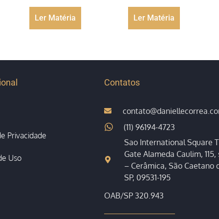
Ler Matéria
Ler Matéria
ional
Contatos
contato@daniellecorrea.c
(11) 96194-4723
 de Privacidade
Sao International Square T
Gate Alameda Caulim, 115, 
de Uso
– Cerâmica, São Caetano d
SP, 09531-195
OAB/SP 320.943