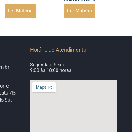
Ler Matéria
Ler Matéria
Horário de Atendimento
Segunda à Sexta:
om.br
9:00 às 18:00 horas
orre
sala 715
o Sul –