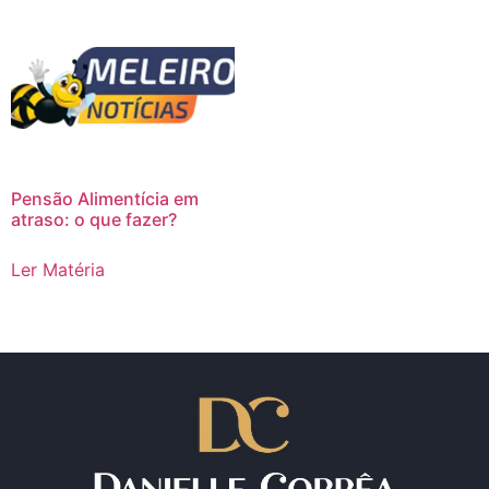
Pensão Alimentícia em
atraso: o que fazer?
Ler Matéria