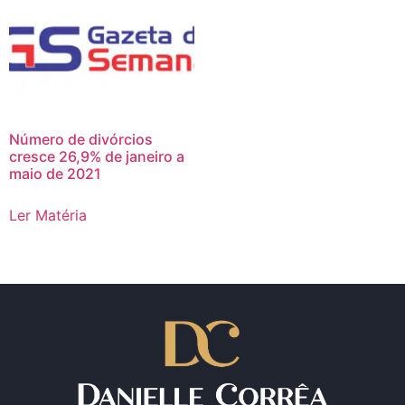
Número de divórcios
cresce 26,9% de janeiro a
maio de 2021
Ler Matéria