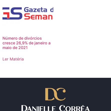
Número de divórcios
cresce 26,9% de janeiro a
maio de 2021
Ler Matéria